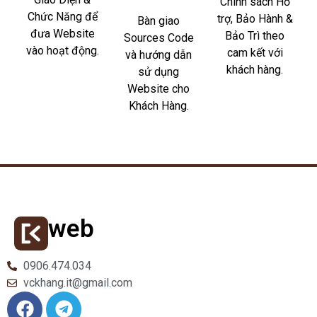
Chính sách Hỗ
Chức Năng để
trợ, Bảo Hành &
Bàn giao
đưa Website
Bảo Trì theo
Sources Code
vào hoạt động.
cam kết với
và hướng dẫn
khách hàng.
sử dụng
Website cho
Khách Hàng.
web
0906.474.034
vckhang.it@gmail.com