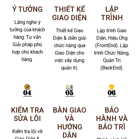
Ý TƯỞNG
THIẾT KẾ
LẬP
GIAO DIỆN
TRÌNH
Lắng nghe ý
tưởng của khách
Thiết kế Giao
Lập trình Giao
hàng. Tư vấn
Diện & diễn giải
Diện, Hiệu Ứng
Giải pháp phù
chức năng qua
(FrontEnd). Lập
hợp cho khách
Giao Diện cho
trình Chức Năng,
hàng.
việc xây dựng
Quản Trị
quản trị.
(BackEnd).
KIỂM TRA
BÀN GIAO
BẢO
SỬA LỖI
VÀ
HÀNH VÀ
HƯỚNG
BẢO TRÌ
Kiểm tra lỗi về
DẪN
Giao Diện &